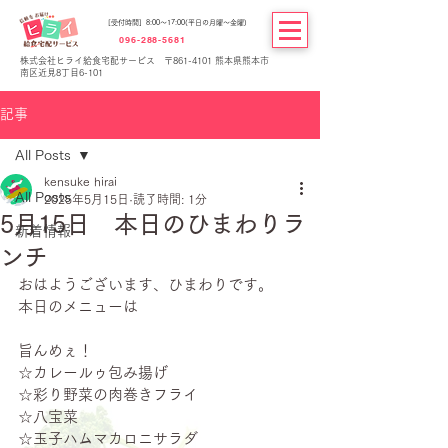
[受付時間] 8:00～17:00(平日の月曜～金曜)
096-288-5681
株式会社ヒライ給食宅配サービス 〒861-4101 熊本県熊本市
南区近見8丁目6-101
記事
All Posts
kensuke hirai
All Posts
2025年5月15日
読了時間: 1分
5月15日 本日のひまわりラ
新着情報
ンチ
おはようございます、ひまわりです。
本日のメニューは
旨んめぇ！
☆カレールゥ包み揚げ
☆彩り野菜の肉巻きフライ
☆八宝菜
☆玉子ハムマカロニサラダ