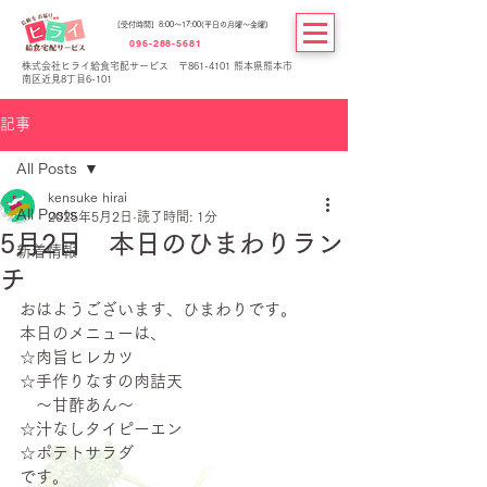
[受付時間] 8:00～17:00(平日の月曜～金曜)
096-288-5681
株式会社ヒライ給食宅配サービス 〒861-4101 熊本県熊本市
南区近見8丁目6-101
記事
All Posts
kensuke hirai
All Posts
2025年5月2日
読了時間: 1分
5月2日 本日のひまわりラン
新着情報
チ
おはようございます、ひまわりです。
本日のメニューは、
☆肉旨ヒレカツ
☆手作りなすの肉詰天
　～甘酢あん～
☆汁なしタイピーエン
☆ポテトサラダ
です。