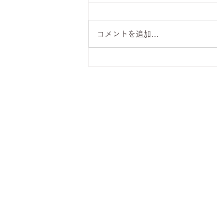
コメントを追加…
8月7日 本日のひまわりラン
チ
株式会