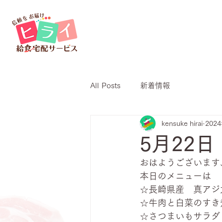
All Posts
新着情報
kensuke hirai
202
5月22
おはようございます
本日のメニューは
☆長崎県産　真アジ
☆牛肉と白菜のすき
☆さつまいもサラダ