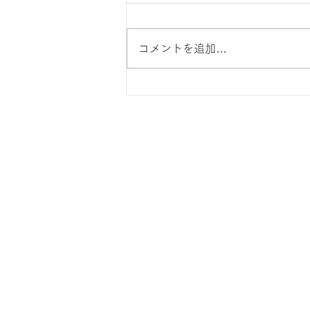
コメントを追加…
8月6日 本日のひまわりラン
チ
株式会