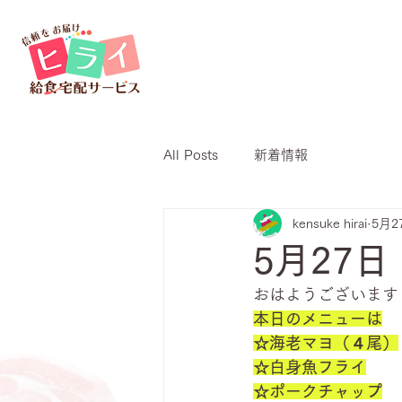
All Posts
新着情報
kensuke hirai
5月2
5月27
おはようございます
本日のメニューは
☆海老マヨ（４尾）
☆白身魚フライ
☆ポークチャップ