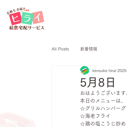
All Posts
新着情報
kensuke hirai
202
5月8日
おはようございます
本日のメニューは、
☆グリルハンバーグ
☆海老フライ
☆鶏の塩こうじ炒め