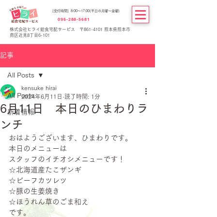
[受付時間] 8:00～17:00(平日の月曜～金曜)
096-288-5681
株式会社ヒライ給食宅配サービス 〒861-4101 熊本県熊本市
南区近見8丁目6-101
記事
All Posts
kensuke hirai
All Posts
2024年6月11日
読了時間: 1分
6月11日 本日のひまわりラ
新着情報
ンチ
おはようございます、ひまわりです。
本日のメニューは
スタッフのイチオシメニューです！
☆北海道産たこザンギ
☆ビーフカツレツ
☆豚の生姜焼き
☆ほうれん草のごま和え
です。