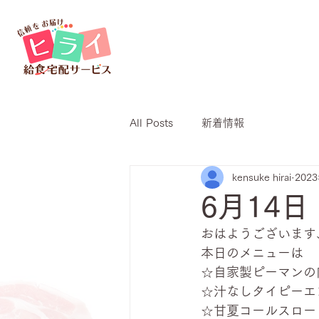
All Posts
新着情報
kensuke hirai
202
6月14
おはようございます
本日のメニューは
☆自家製ピーマンの
☆汁なしタイピーエ
☆甘夏コールスロー