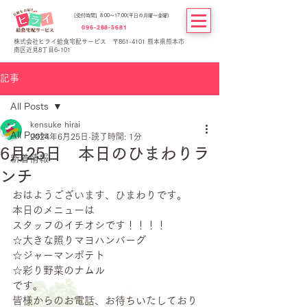
[受付時間] 8:00～17:00(平日の月曜～金曜)
096-288-5681
株式会社ヒライ給食宅配サービス 〒861-4101 熊本県熊本市
南区近見8丁目6-101
記事
All Posts
kensuke hirai
All Posts
2024年6月25日
読了時間: 1分
6月25日 本日のひまわりラ
新着情報
ンチ
おはようございます、ひまわりです。
本日のメニューは
スタッフのイチオシです！！！！
☆大きな照りマヨハンバーグ
☆ジャーマンポテト
☆彩り野菜のナムル
です。
皆様からのお電話、お待ちいたしており