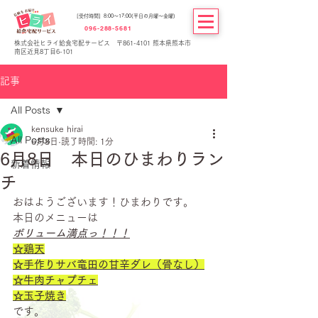
[受付時間] 8:00～17:00(平日の月曜～金曜)
096-288-5681
株式会社ヒライ給食宅配サービス 〒861-4101 熊本県熊本市
南区近見8丁目6-101
記事
All Posts
kensuke hirai
All Posts
6月8日
読了時間: 1分
6月8日 本日のひまわりラン
新着情報
チ
おはようございます！ひまわりです。
本日のメニューは
ボリューム満点っ！！！
☆鶏天
☆手作りサバ竜田の甘辛ダレ（骨なし）
☆牛肉チャプチェ
☆玉子焼き
です。