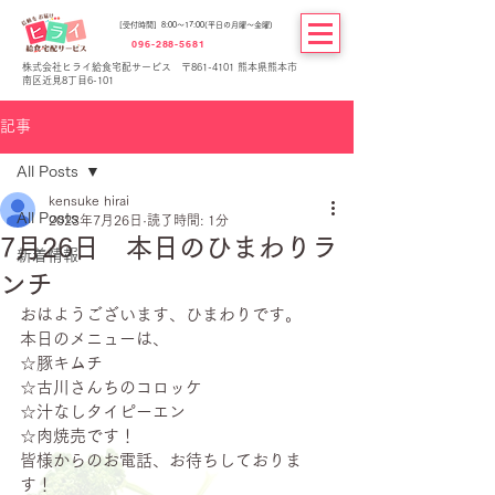
[受付時間] 8:00～17:00(平日の月曜～金曜)
096-288-5681
株式会社ヒライ給食宅配サービス 〒861-4101 熊本県熊本市
南区近見8丁目6-101
記事
All Posts
kensuke hirai
All Posts
2023年7月26日
読了時間: 1分
7月26日 本日のひまわりラ
新着情報
ンチ
おはようございます、ひまわりです。
本日のメニューは、
☆豚キムチ
☆古川さんちのコロッケ
☆汁なしタイピーエン
☆肉焼売です！
皆様からのお電話、お待ちしておりま
す！