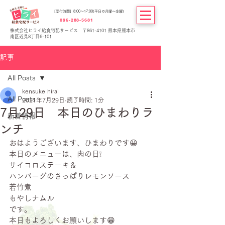
[受付時間] 8:00～17:00(平日の月曜～金曜)
096-288-5681
株式会社ヒライ給食宅配サービス 〒861-4101 熊本県熊本市
南区近見8丁目6-101
記事
All Posts
kensuke hirai
All Posts
2021年7月29日
読了時間: 1分
7月29日 本日のひまわりラ
新着情報
ンチ
おはようございます、ひまわりです😀
本日のメニューは、肉の日❕
サイコロステーキ＆
ハンバーグのさっぱりレモンソース
若竹煮
もやしナムル
です。
本日もよろしくお願いします😁