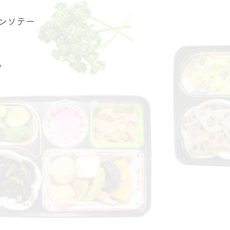
ンソテー
。