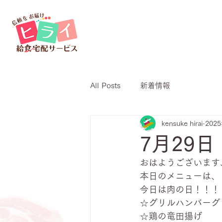
All Posts
新着情報
kensuke hirai
202
7月29
おはようございます
本日のメニューは、
今日は肉の日！！！
☆グリルハンバーグ
☆鶏の竜田揚げ