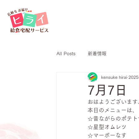
All Posts
新着情報
kensuke hirai
202
7月7日
おはようございます
本日のメニューは、
☆昔ながらのポテト
☆星型オムレツ
☆マーボーなす