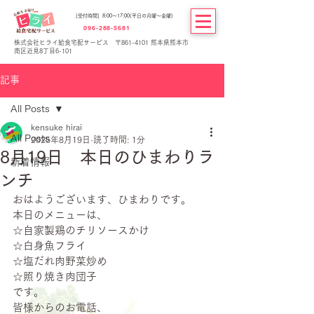
[受付時間] 8:00～17:00(平日の月曜～金曜)
096-288-5681
株式会社ヒライ給食宅配サービス 〒861-4101 熊本県熊本市
南区近見8丁目6-101
記事
All Posts
kensuke hirai
All Posts
2025年8月19日
読了時間: 1分
8月19日 本日のひまわりラ
新着情報
ンチ
おはようございます、ひまわりです。
本日のメニューは、
☆自家製鶏のチリソースかけ
☆白身魚フライ
☆塩だれ肉野菜炒め
☆照り焼き肉団子
です。
皆様からのお電話、