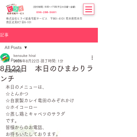
[受付時間] 8:00～17:00(平日の月曜～金曜)
096-288-5681
株式会社ヒライ給食宅配サービス 〒861-4101 熊本県熊本市
南区近見8丁目6-101
記事
All Posts
kensuke hirai
All Posts
2025年8月22日
読了時間: 1分
8月22日 本日のひまわりラ
新着情報
ンチ
本日のメニューは、
☆とんかつ
☆自家製カレイ竜田のみぞれかけ
☆ホイコーロー
☆蒸し鶏とキャベツのサラダ
です。
皆様からのお電話、
お待ちいたしております。