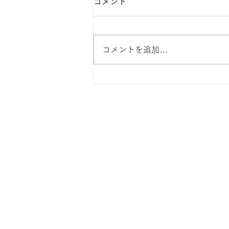
コメント
コメントを追加…
8月7日 本日のひまわりラン
チ
株式会