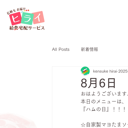
All Posts
新着情報
kensuke hirai
202
8月6日
おはようございます
本日のメニューは、
『ハムの日』！！！
☆自家製マヨたまソ