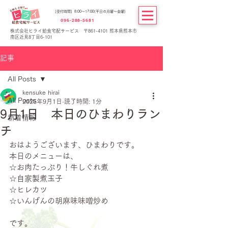
[受付時間] 8:00～17:00(平日の月曜～金曜)
096-288-5681
株式会社ヒライ給食宅配サービス 〒861-4101 熊本県熊本市
南区近見8丁目6-101
記事
All Posts
kensuke hirai
All Posts
2025年9月1日
読了時間: 1分
9月1日 本日のひまわりラン
新着情報
チ
おはようございます、ひまわりです。
本日のメニューは、
☆お肉たっぷり！牛しぐれ煮
☆自家製煮玉子
☆ヒレカツ
☆いんげんの胡麻味味噌炒め
です。