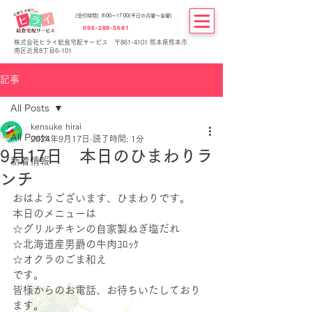
[受付時間] 8:00～17:00(平日の月曜～金曜)
096-288-5681
株式会社ヒライ給食宅配サービス 〒861-4101 熊本県熊本市
南区近見8丁目6-101
記事
All Posts
kensuke hirai
All Posts
2024年9月17日
読了時間: 1分
9月17日 本日のひまわりラ
新着情報
ンチ
おはようございます、ひまわりです。
本日のメニューは
☆グリルチキンの自家製ねぎ塩だれ
☆北海道産男爵の牛肉ｺﾛｯｹ
☆オクラのごま和え
です。
皆様からのお電話、お待ちいたしており
ます。