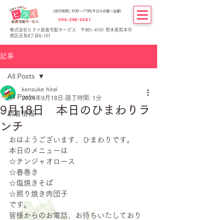
[受付時間] 8:00～17:00(平日の月曜～金曜)
096-288-5681
株式会社ヒライ給食宅配サービス 〒861-4101 熊本県熊本市
南区近見8丁目6-101
記事
All Posts
kensuke hirai
All Posts
2024年9月18日
読了時間: 1分
9月18日 本日のひまわりラ
新着情報
ンチ
おはようございます、ひまわりです。
本日のメニューは
☆チンジャオロース
☆春巻き
☆塩焼きそば
☆照り焼き肉団子
です。
皆様からのお電話、お待ちいたしており