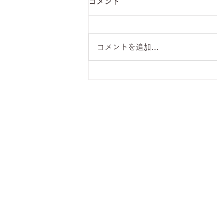
コメント
コメントを追加…
8月7日 本日のひまわりラン
チ
株式会