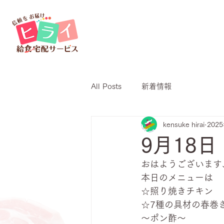
All Posts
新着情報
kensuke hirai
202
9月18
おはようございます
本日のメニューは
☆照り焼きチキン
☆7種の具材の春巻
～ポン酢～