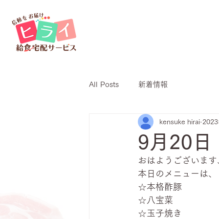
All Posts
新着情報
kensuke hirai
202
9月20
おはようございます、
本日のメニューは、
☆本格酢豚
☆八宝菜
☆玉子焼き