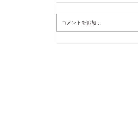
コメントを追加…
8月7日 本日のひまわりラン
チ
株式会