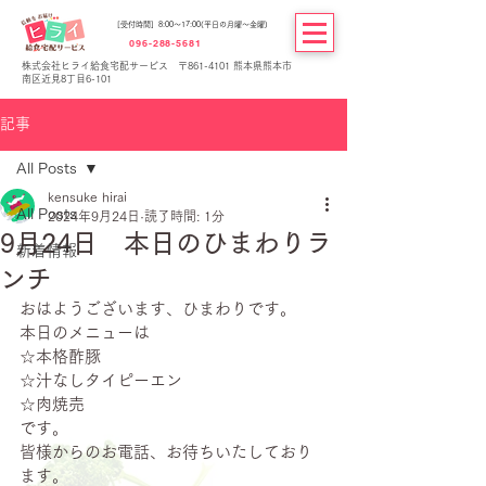
[受付時間] 8:00～17:00(平日の月曜～金曜)
096-288-5681
株式会社ヒライ給食宅配サービス 〒861-4101 熊本県熊本市
南区近見8丁目6-101
記事
All Posts
kensuke hirai
All Posts
2024年9月24日
読了時間: 1分
9月24日 本日のひまわりラ
新着情報
ンチ
おはようございます、ひまわりです。
本日のメニューは
☆本格酢豚
☆汁なしタイピーエン
☆肉焼売
です。
皆様からのお電話、お待ちいたしており
ます。