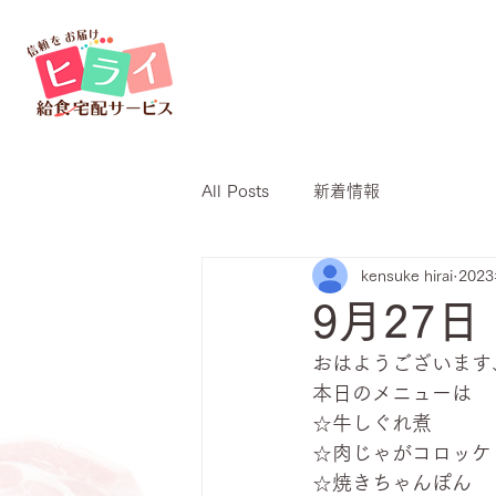
All Posts
新着情報
kensuke hirai
202
9月27
おはようございます
本日のメニューは
☆牛しぐれ煮
☆肉じゃがコロッケ
☆焼きちゃんぽん