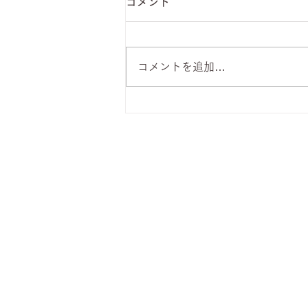
コメント
コメントを追加…
8月6日 本日のひまわりラン
チ
株式会