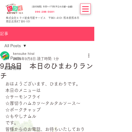
[受付時間] 8:00～17:00(平日の月曜～金曜)
096-288-5681
株式会社ヒライ給食宅配サービス 〒861-4101 熊本県熊本市
南区近見8丁目6-101
記事
All Posts
kensuke hirai
All Posts
2025年9月8日
読了時間: 1分
9月8日 本日のひまわりラン
新着情報
チ
おはようございます、ひまわりです。
本日のメニューは
☆サーモンフライ
☆厚切りハムカツ～タルタルソース～
☆ポークチャップ
☆もやしナムル
です。
皆様からのお電話、お待ちいたしており