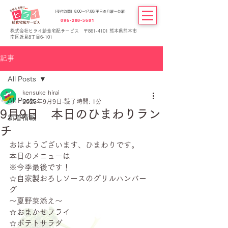
[受付時間] 8:00～17:00(平日の月曜～金曜)
096-288-5681
株式会社ヒライ給食宅配サービス 〒861-4101 熊本県熊本市
南区近見8丁目6-101
記事
All Posts
kensuke hirai
All Posts
2025年9月9日
読了時間: 1分
9月9日 本日のひまわりラン
新着情報
チ
おはようございます、ひまわりです。
本日のメニューは
※今季最後です！
☆自家製おろしソースのグリルハンバー
グ
～夏野菜添え～
☆おまかせフライ
☆ポテトサラダ