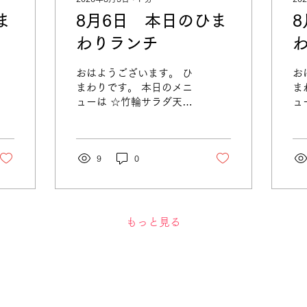
ま
8月6日 本日のひま
わりランチ
おはようございます。 ひ
お
まわりです。 本日のメニ
ま
ューは ☆竹輪サラダ天＆
ュ
鹿児島県産豚メンチカツ
ー
☆肉野菜炒め ☆4種豆の
ン
金胡麻和え です。 みな
ー
さまからのお電話、お待
9
0
根
ちしております。
で
電
す
もっと見る
プライバシーポリシー
利用規約