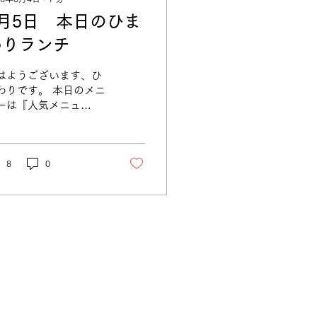
8月5日 本日のひま
わりランチ
はようございます、ひ
わりです。 本日のメニ
ーは『人気メニュ
』！！！ ☆２種のチキ
カツ（カマンベールチ
ズ、梅しそ） ☆豚と大
の旨煮 ☆ポテトサラダ
8
0
す。 みなさまからのお
話、お待ちしておりま
。