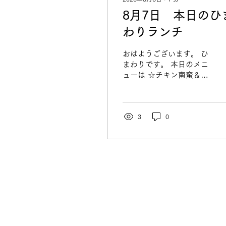
8月7日 本日のひ
わりランチ
おはようございます。 ひ
まわりです。 本日のメニ
ューは ☆チキン南蛮＆グ
リルハンバーグ ☆牛焼肉
☆ツナ大根サラダ です。
みなさまからのお電話、
お待ちしております。
3
0