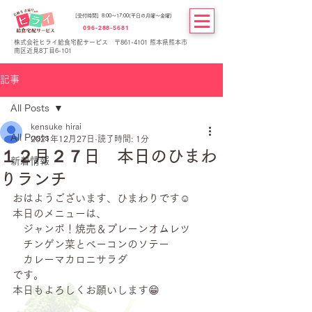
[受付時間] 8:00～17:00(平日の月曜～金曜)
096-288-5681
株式会社ヒライ給食宅配サービス 〒861-4101 熊本県熊本市
南区近見8丁目6-101
記事
All Posts
kensuke hirai
All Posts
2021年12月27日
読了時間: 1分
１２月２７日 本日のひまわ
新着情報
りランチ
おはようございます、ひまわりです☺
本日のメニューは、
　ジャンボ！焼売＆プレーンオムレツ
　チンゲン菜とベーコンのソテー
　カレーマカロニサラダ
です。
本日もよろしくお願いします😁