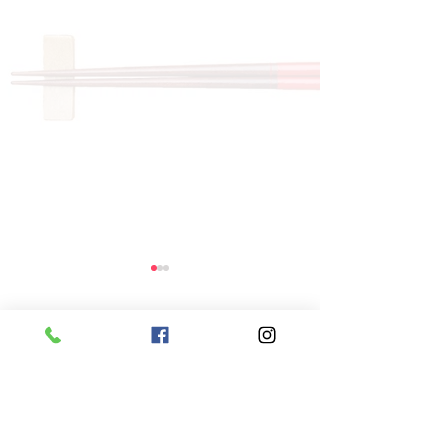
コメント
コメントを追加…
8月6日 本日のひまわり
8月5日 本日