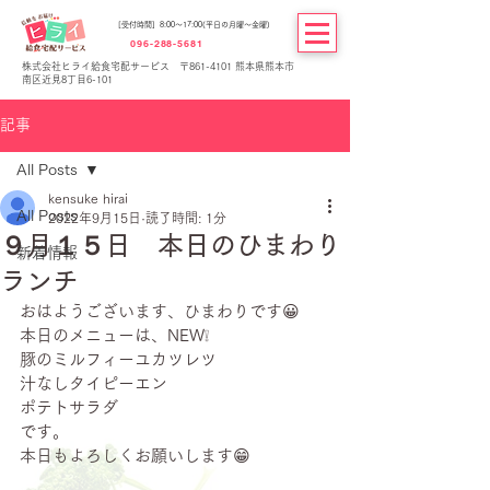
[受付時間] 8:00～17:00(平日の月曜～金曜)
096-288-5681
株式会社ヒライ給食宅配サービス 〒861-4101 熊本県熊本市
南区近見8丁目6-101
記事
All Posts
kensuke hirai
All Posts
2022年9月15日
読了時間: 1分
９月１５日 本日のひまわり
新着情報
ランチ
おはようございます、ひまわりです😀
本日のメニューは、NEW❕
豚のミルフィーユカツレツ
汁なしタイピーエン
ポテトサラダ
です。
本日もよろしくお願いします😁