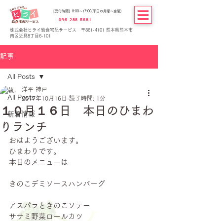
[受付時間] 8:00～17:00(平日の月曜～金曜)
096-288-5681
株式会社ヒライ給食宅配サービス 〒861-4101 熊本県熊本市
南区近見8丁目6-101
記事
All Posts
洋平 神戸
All Posts
2017年10月16日
読了時間: 1分
１０月１６日 本日のひまわ
新着情報
りランチ
おはようございます。
ひまわりです。
本日のメニューは
きのこデミソースハンバーグ
アスパラときのこソテー
ササミ野菜ロールカツ