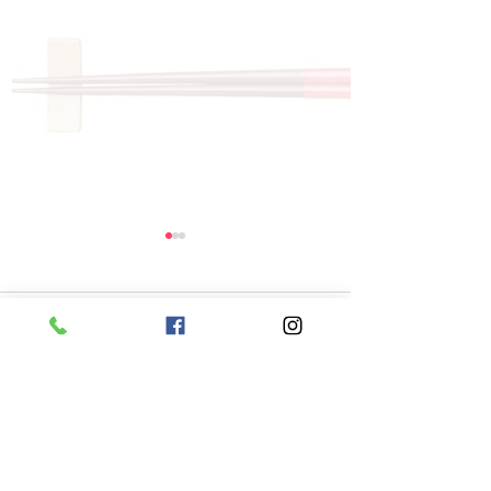
コメント
コメントを追加…
8月6日 本日のひまわり
8月5日 本日
ランチ
ランチ