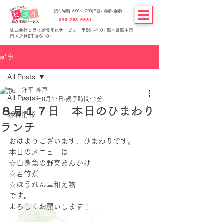
[受付時間] 8:00～17:00(平日の月曜～金曜)
096-288-5681
株式会社ヒライ給食宅配サービス 〒861-4101 熊本県熊本市
南区近見8丁目6-101
記事
All Posts
洋平 神戸
All Posts
2018年8月17日
読了時間: 1分
８月１７日 本日のひまわり
新着情報
ランチ
おはようございます、ひまわりです。
本日のメニューは
☆白身魚の野菜あんかけ
☆若竹煮
☆ほうれん草和え物
です。
よろしくお願いします！