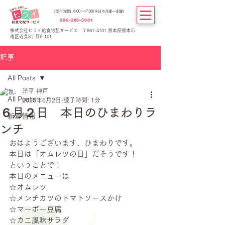
[受付時間] 8:00～17:00(平日の月曜～金曜)
096-288-5681
株式会社ヒライ給食宅配サービス 〒861-4101 熊本県熊本市
南区近見8丁目6-101
記事
All Posts
洋平 神戸
All Posts
2020年6月2日
読了時間: 1分
６月２日 本日のひまわりラ
新着情報
ンチ
おはようございます、ひまわりです。
本日は「オムレツの日」だそうです！
ということで！
本日のメニューは
☆オムレツ
☆メンチカツのトマトソースかけ
☆マーボー豆腐
☆カニ風味サラダ