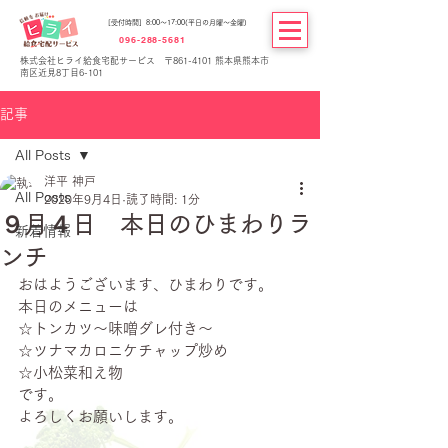
[受付時間] 8:00～17:00(平日の月曜～金曜)
096-288-5681
株式会社ヒライ給食宅配サービス 〒861-4101 熊本県熊本市
南区近見8丁目6-101
記事
All Posts
洋平 神戸
All Posts
2020年9月4日
読了時間: 1分
９月４日 本日のひまわりラ
新着情報
ンチ
おはようございます、ひまわりです。
本日のメニューは
☆トンカツ～味噌ダレ付き～
☆ツナマカロニケチャップ炒め
☆小松菜和え物
です。
よろしくお願いします。