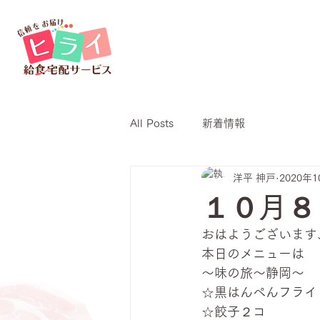
All Posts
新着情報
洋平 神戸
2020年
１０月８
おはようございます
本日のメニューは
～味の旅～静岡～
☆黒はんぺんフライ
☆餃子２コ