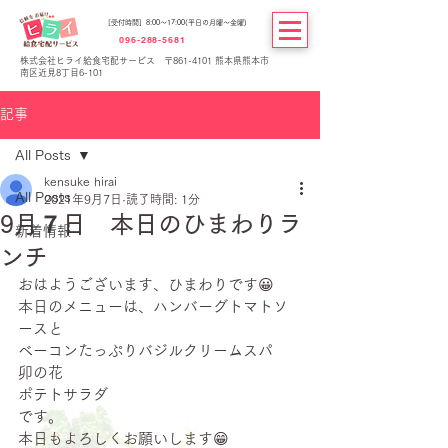
[受付時間] 8:00～17:00(平日の月曜～金曜)
096-288-5681
株式会社ヒライ給食宅配サービス 〒861-4101 熊本県熊本市
南区近見8丁目6-101
記事
All Posts
kensuke hirai
All Posts
2021年9月7日
読了時間: 1分
9月７日 本日のひまわりラ
新着情報
ンチ
おはようございます、ひまわりです😀
本日のメニューは、ハンバーグトマトソ
ースと
ベーコンたっぷりバジルクリームスパ
卯の花
ポテトサラダ
です。
本日もよろしくお願いします😁