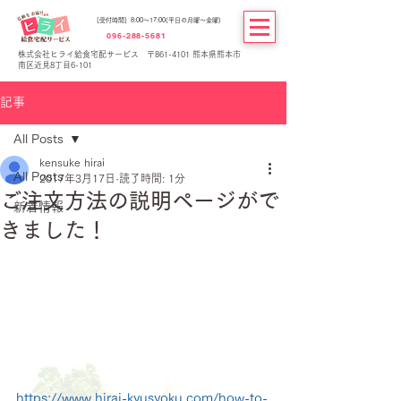
[受付時間] 8:00～17:00(平日の月曜～金曜)
096-288-5681
株式会社ヒライ給食宅配サービス 〒861-4101 熊本県熊本市
南区近見8丁目6-101
記事
All Posts
kensuke hirai
All Posts
2017年3月17日
読了時間: 1分
ご注文方法の説明ページがで
新着情報
きました！
https://www.hirai-kyusyoku.com/how-to-