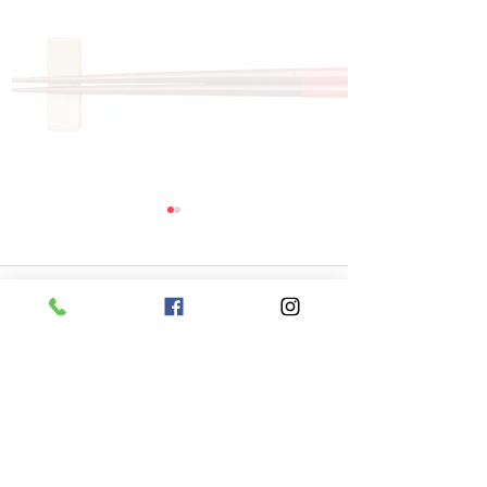
コメント
コメントを追加…
お得な食事券販売中で
新メニュー 牛
す！
した！